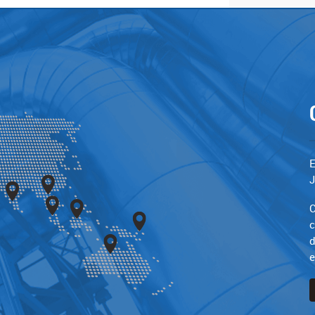
E
J
C
c
d
e