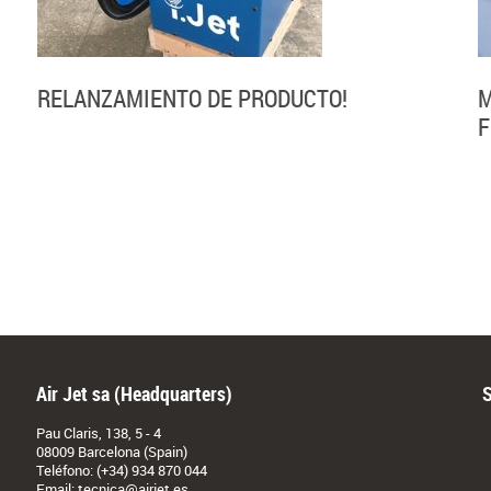
RELANZAMIENTO DE PRODUCTO!
M
F
Air Jet sa (Headquarters)
Pau Claris, 138, 5 - 4
08009 Barcelona (Spain)
Teléfono: (+34) 934 870 044
Email:
tecnica@airjet.es