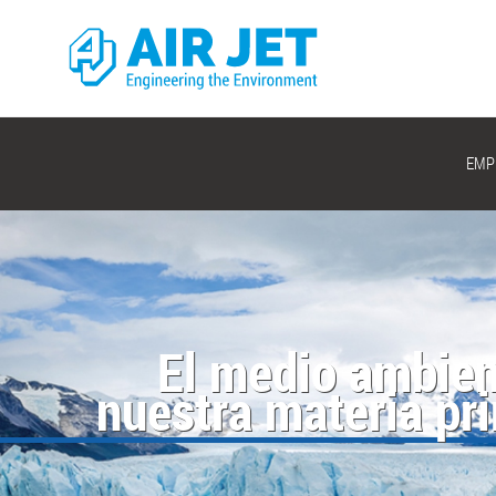
EMP
Ingeniería hecha a med
El medio ambien
nuestra materia pr