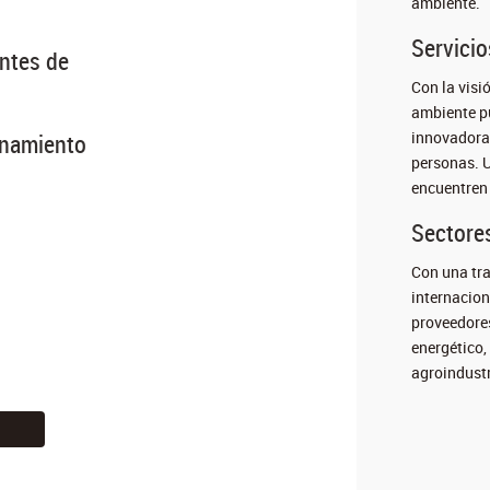
ambiente.
Servicio
ntes de
Con la visi
ambiente p
innovadora,
onamiento
personas. U
encuentren 
Sectore
Con una tra
internacion
proveedores
energético,
agroindustr