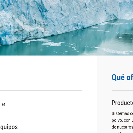
Qué o
Product
 e
Sistemas c
polvo, con 
equipos
de nuestros